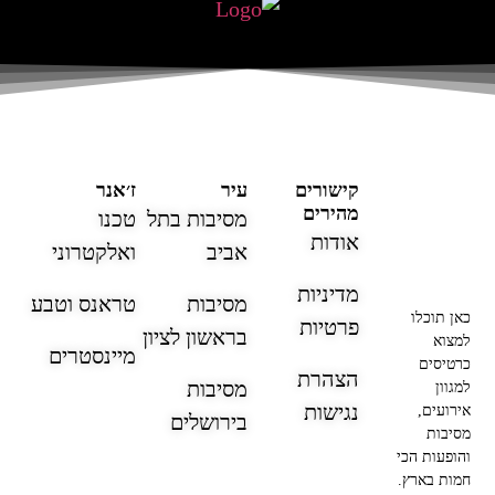
קישורים
עיר
ז׳אנר
מהירים
מסיבות בתל
טכנו
אודות
אביב
ואלקטרוני
מדיניות
מסיבות
טראנס וטבע
כאן תוכלו
פרטיות
בראשון לציון
למצוא
מיינסטרים
כרטיסים
הצהרת
מסיבות
למגוון
נגישות
אירועים,
בירושלים
מסיבות
והופעות הכי
חמות בארץ.