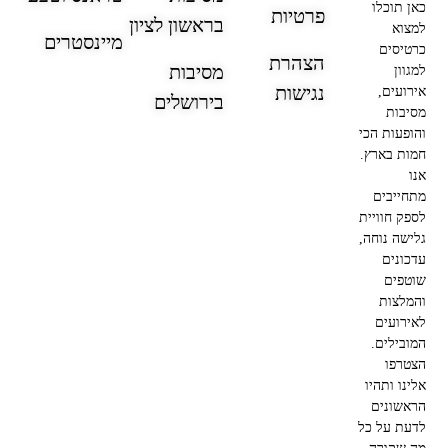
כאן תוכלו
פרטיות
בראשון לציון
למצוא
מיינסטרים
כרטיסים
הצהרת
מסיבות
למגוון
נגישות
אירועים,
בירושלים
מסיבות
והופעות הכי
חמות בארץ.
אנו
מתחייבים
לספק חוויית
גלישה נוחה,
עדכונים
שוטפים
והמלצות
לאירועים
המובילים.
הצטרפו
אלינו ותהיו
הראשונים
לדעת על כל