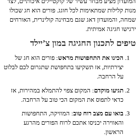
ועדון מציע מבחר עשיר של קוקטיילים איכותיים, לצד
ות קלילות שמתאימות לכל חוגג. פורים הוא חג שכולו
חה, והמועדון דאג שגם מבחינה קולינרית, האורחים
גישו חגיגה אמיתית.
יפים לתכנון החגיגה במון צ’יילד
הכינו את התחפושות מראש
: פורים הוא חג של
יצירתיות, אז תשקיעו בתחפושת שתגרום לכם לבלוט
על הרחבה.
תגיעו מוקדם
: המקום צפוי להתמלא במהירות, אז
כדאי לתפוס את המקום הכי טוב על הרחבה.
בואו עם מצב רוח טוב
: המוזיקה, התחפושות
והאווירה יכניסו אתכם לרוח הפורים מהרגע
הראשון.