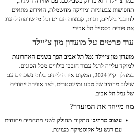
ון צ’יילד הוא בדיוק בשבילכם. עם אווירה חגיגית,
פושות צבעוניות ומוזיקה מחשמלת, האירוע מתאים
ובבי בילויים, זוגות, קבוצות חברים וכל מי שרוצה לחגוג
 פורים בסטייל תל אביבי.
וד פרטים על מועדון מון צ’יילד
עדון מון צ’יילד נמל תל אביב
הפך בשנים האחרונות
וקד עלייה לרגל עבור חובבי בילויים מכל הסוגים.
במהלך קיץ 2024, המקום אירח ליינים בלתי נשכחים עם
לוב מרהיב של טכנו ומיינסטרים, לצד אווירה ייחודית
 נמל תל אביב.
ה מייחד את המועדון?
עיצוב מרהיב
: המקום מחולק לשני מתחמים פתוחים
עם דגש על אקוסטיקה מצוינת.