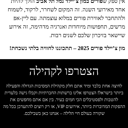
ן ספק ש
פורים במון צ’יילד נמל תל אביב
הולך להיות
ד מאירועי השנה. זה המקום לשחרר, לרקוד, לשמוח
התחבר לאווירת פורים במלוא עוצמתה. עם ליין-אפ
שים, תחפושות מיוחדות ואנרגיה מדהימה, זה אירוע
ישאר בזיכרון שלכם לשנים רבות.
צ’יילד פורים 2025 – תתכוננו לחוויה בלתי נשכחת!
הצטרפו לקהילה
לחיצה אחת בלבד ומיד אתם חלק מקהילת המסיבות הגדולה והפעילה
יותר בישראל! הצטרפו אלינו ברשתות החברתיות וקבלו גישה בלעדית
להטבות ולפסטיבלים הכי חמים בעיר. בין אם אתם מחפשים את
ההפקות המדוברות ביותר, אירועים VIP, או רק רוצים להתעדכן בכל מה
שקורה בעולם חיי הלילה – אנחנו כאן בשבילכם.