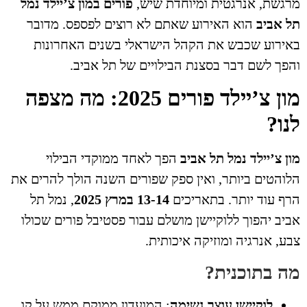
גשת, אנרגטית ומיוחדת שיש,
פורים במון צ’יילד נמל
 אביב
הוא האירוע שאתם לא רוצים לפספס. מדובר
ירוע שכבש את הקהל הישראלי בשנים האחרונות
פך לשם דבר בסצנת הבילויים של תל אביב.
מון צ’יילד פורים 2025: מה מצפה
נו?
ן צ’יילד נמל תל אביב
הפך לאחד ממוקדי הבילוי
והטים ביותר, ואין ספק שפורים השנה הולך להרים את
ף עוד יותר. בתאריכים
13-14 במרץ 2025
, נמל תל
יב יהפוך ללוקיישן מושלם עבור פסטיבל פורים שכולו
ע, אנרגיה ומוזיקה איכותית.
ה בתוכנית?
לוקיישן עוצר נשימה
: המועדון ממוקם ממש על קו