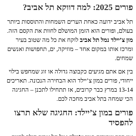
 2025: למה דווקא תל אביב?
 אביב ידועה כאחת הערים השמחות והתוססות ביותר
ולם, ופורים הוא הזמן המושלם לחוות את הקסם הזה.
ן צ’יילד נמל תל אביב
לוקח את כל מה שטוב בעיר
רכז אותו במקום אחד – מוזיקה, ים, תחפושות ואנשים
מחים.
ן אם אתם מגיעים כקבוצה גדולה או זוג שמחפש בילוי
חודי, פורים במון צ’יילד הוא הבחירה הנכונה. תאריכים
13-14 במרץ כבר קרובים, אז תתחילו לתכנן – החגיגה
י שמחה בתל אביב מחכה לכם.
ורים במון צ’יילד: החגיגה שלא תרצו
הפסיד